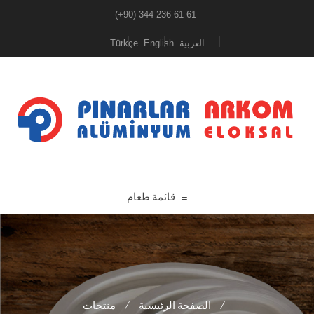
(+90) 344 236 61 61
Türkçe
English
العربية
قائمة طعام
≡
منتجات
/
الصفحة الرئيسية
/