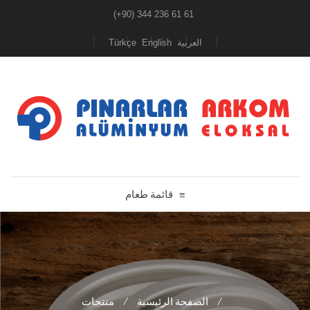
(+90) 344 236 61 61
Türkçe
English
العربية
قائمة طعام
≡
منتجات
/
الصفحة الرئيسية
/