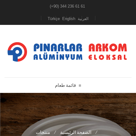
(+90) 344 236 61 61
Türkçe
English
العربية
قائمة طعام
≡
منتجات
/
الصفحة الرئيسية
/