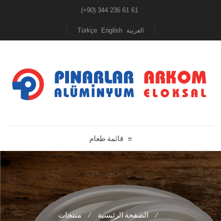
(+90) 344 236 61 61
Türkçe
English
العربية
قائمة طعام
≡
منتجات
/
الصفحة الرئيسية
/