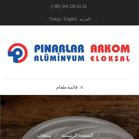
(+90) 344 236 61 61
Türkçe
English
العربية
قائمة طعام
≡
منتجات
/
الصفحة الرئيسية
/