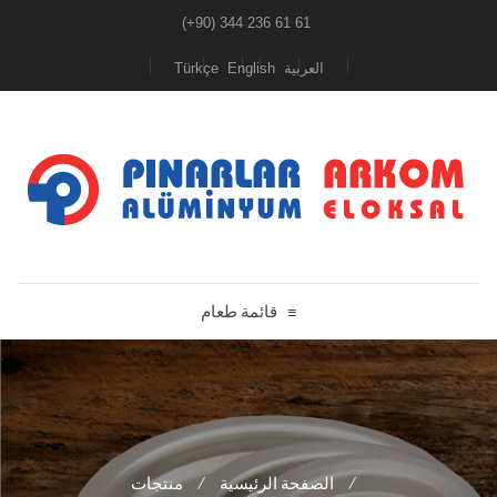
(+90) 344 236 61 61
Türkçe
English
العربية
قائمة طعام
≡
منتجات
/
الصفحة الرئيسية
/