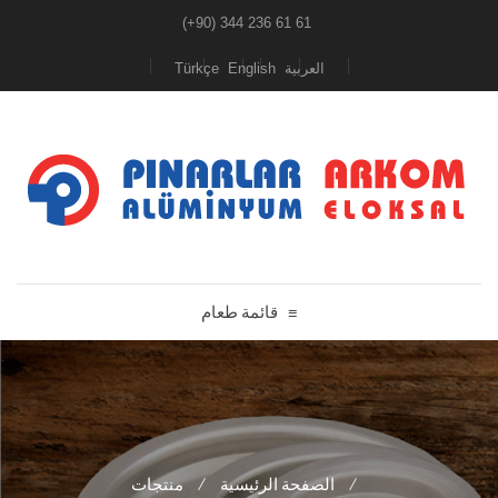
(+90) 344 236 61 61
Türkçe
English
العربية
قائمة طعام
≡
منتجات
/
الصفحة الرئيسية
/