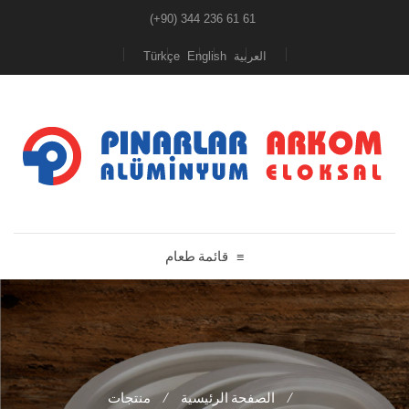
(+90) 344 236 61 61
Türkçe
English
العربية
قائمة طعام
≡
منتجات
/
الصفحة الرئيسية
/