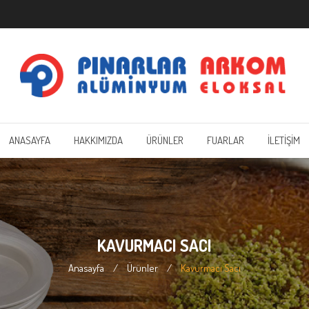
ANASAYFA
HAKKIMIZDA
ÜRÜNLER
FUARLAR
İLETİŞİM
KAVURMACI SACI
Anasayfa
/
Ürünler
/
Kavurmacı Sacı